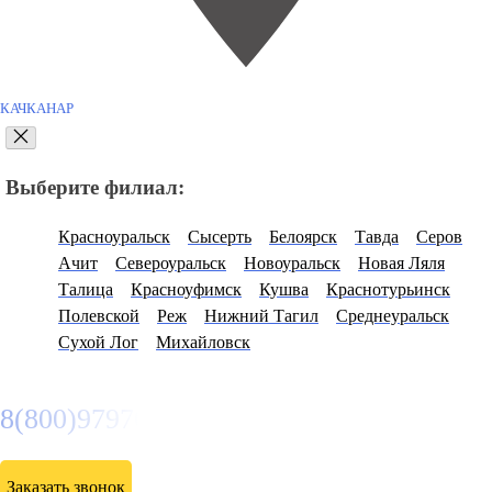
КАЧКАНАР
Выберите филиал:
Красноуральск
Сысерть
Белоярск
Тавда
Серов
Ачит
Североуральск
Новоуральск
Новая Ляля
Талица
Красноуфимск
Кушва
Краснотурьинск
Полевской
Реж
Нижний Тагил
Среднеуральск
Сухой Лог
Михайловск
8(800)9797043
Заказать звонок