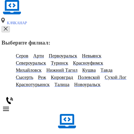
КАЧКАНАР
Выберите филиал:
Серов
Арти
Первоуральск
Невьянск
Североуральск
Туринск
Красноуфимск
Михайловск
Нижний Тагил
Кушва
Тавда
Сысерть
Реж
Кировград
Полевской
Сухой Лог
Краснотурьинск
Талица
Новоуральск