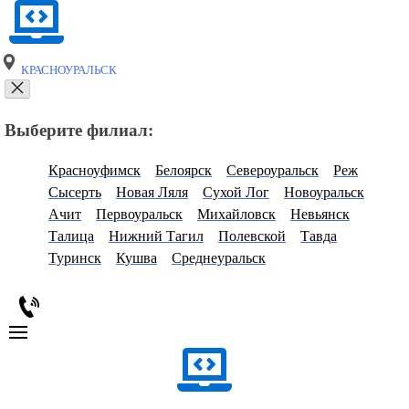
КРАСНОУРАЛЬСК
Выберите филиал:
Красноуфимск
Белоярск
Североуральск
Реж
Сысерть
Новая Ляля
Сухой Лог
Новоуральск
Ачит
Первоуральск
Михайловск
Невьянск
Талица
Нижний Тагил
Полевской
Тавда
Туринск
Кушва
Среднеуральск