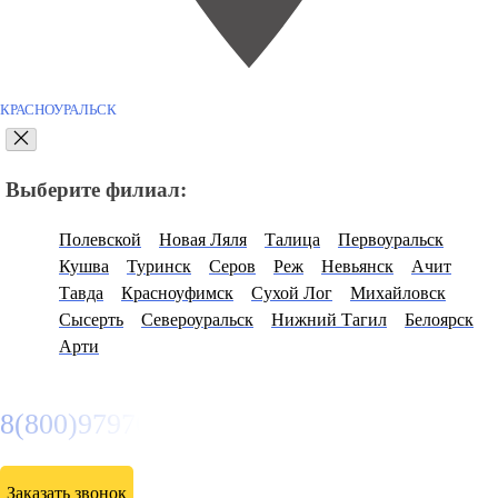
КРАСНОУРАЛЬСК
Выберите филиал:
Полевской
Новая Ляля
Талица
Первоуральск
Кушва
Туринск
Серов
Реж
Невьянск
Ачит
Тавда
Красноуфимск
Сухой Лог
Михайловск
Сысерть
Североуральск
Нижний Тагил
Белоярск
Арти
8(800)9797043
Заказать звонок