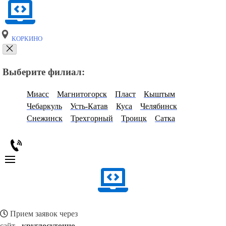
КОРКИНО
Выберите филиал:
Миасс
Магнитогорск
Пласт
Кыштым
Чебаркуль
Усть-Катав
Куса
Челябинск
Снежинск
Трехгорный
Троицк
Сатка
Прием заявок через
сайт -
круглосуточно