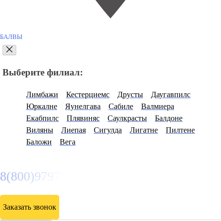
БАЛВЫ
Выберите филиал:
Лимбажи
Кестерциемс
Друсты
Даугавпилс
Юркалне
Яунелгава
Сабиле
Валмиера
Екабпилс
Плявиняс
Саулкрасты
Балдоне
Виляны
Лиепая
Сигулда
Лигатне
Пилтене
Баложи
Вега
8(800)9797043
Заказать звонок