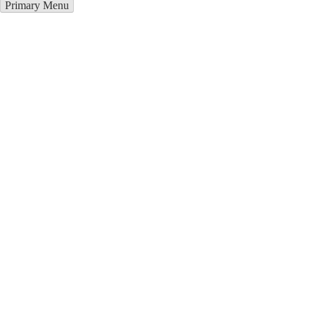
Primary Menu
Курсы программирования в
Балвы
Отправьте заявку в период действия акции!
и получите бонус.