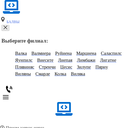
БАЛВЫ
Выберите филиал:
Валка
Валмиера
Руйиена
Марциена
Саласпилс
Яунпилс
Виесите
Лиепая
Лимбажи
Лигатне
Плявиняс
Стренчи
Цесис
Зилупе
Пярну
Виляны
Смарде
Колка
Виляка
Прием заявок через