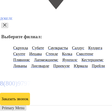
ДОБЕЛЕ
Выберите филиал:
Скрунда
Субате
Саулкрасты
Салдус
Кулдига
Скулте
Иецава
Стенде
Колка
Смилтене
Плявиняс
Лапмежциемс
Яунпилс
Кестерциемс
Ливаны
Лиелварде
Приекуле
Юрмала
Прейли
8(800)9797043
Заказать звонок
Primary Menu