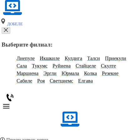
ДОБЕЛЕ
Выберите филиал:
Лиепуле
Икшкиле
Кулдига
Талси
Приекули
Сала
Тукумс
Руйиена
Стайцеле
Скулте
Марциена
Эргли
Юрмала
Колка
Резекне
Сабиле
Роя
Светциемс
Елгава
Прием заявок через