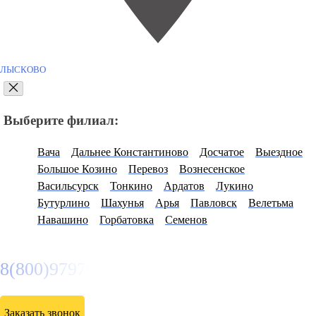
ЛЫСКОВО
Выберите филиал:
Вача
Дальнее Константиново
Досчатое
Выездное
Большое Козино
Перевоз
Вознесенское
Васильсурск
Тонкино
Ардатов
Лукино
Бутурлино
Шахунья
Арья
Павловск
Велетьма
Навашино
Горбатовка
Семенов
8(800)9797043
Заказать звонок