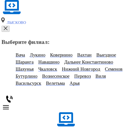
ЛЫСКОВО
Выберите филиал:
Вача
Лукино
Ковернино
Вахтан
Выездное
Шаранга
Навашино
Дальнее Константиново
Шахунья
Чкаловск
Нижний Новгород
Семенов
Бутурлино
Вознесенское
Перевоз
Виля
Васильсурск
Велетьма
Арья