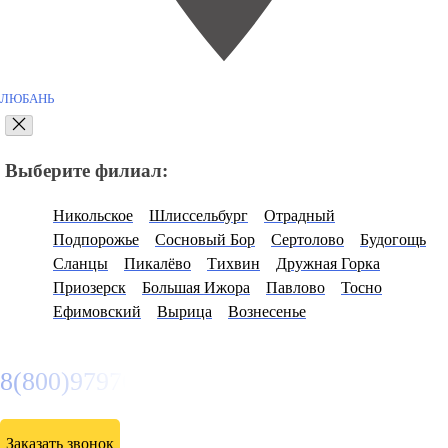
ЛЮБАНЬ
Выберите филиал:
Никольское
Шлиссельбург
Отрадный
Подпорожье
Сосновый Бор
Сертолово
Будогощь
Сланцы
Пикалёво
Тихвин
Дружная Горка
Приозерск
Большая Ижора
Павлово
Тосно
Ефимовский
Вырица
Вознесенье
8(800)9797043
Заказать звонок