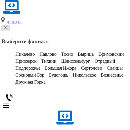
ЛЮБАНЬ
Выберите филиал:
Пикалёво
Павлово
Тосно
Вырица
Ефимовский
Приозерск
Тихвин
Шлиссельбург
Отрадный
Подпорожье
Большая Ижора
Сертолово
Сланцы
Сосновый Бор
Будогощь
Никольское
Вознесенье
Дружная Горка