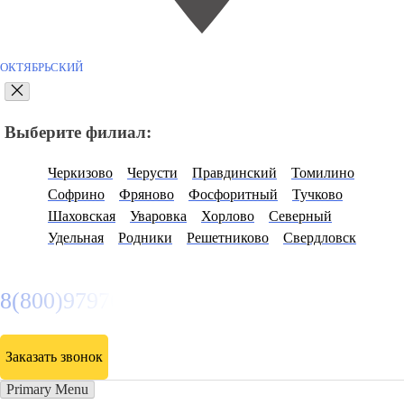
ОКТЯБРЬСКИЙ
Выберите филиал:
Черкизово
Черусти
Правдинский
Томилино
Софрино
Фряново
Фосфоритный
Тучково
Шаховская
Уваровка
Хорлово
Северный
Удельная
Родники
Решетниково
Свердловск
8(800)9797043
Заказать звонок
Primary Menu