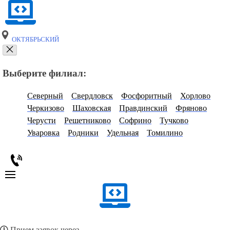
ОКТЯБРЬСКИЙ
Выберите филиал:
Северный
Свердловск
Фосфоритный
Хорлово
Черкизово
Шаховская
Правдинский
Фряново
Черусти
Решетниково
Софрино
Тучково
Уваровка
Родники
Удельная
Томилино
Прием заявок через