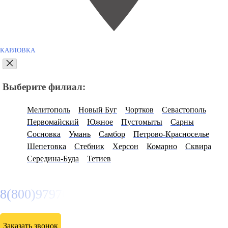
КАРЛОВКА
Выберите филиал:
Мелитополь
Новый Буг
Чортков
Севастополь
Первомайский
Южное
Пустомыты
Сарны
Сосновка
Умань
Самбор
Петрово-Красноселье
Шепетовка
Стебник
Херсон
Комарно
Сквира
Середина-Буда
Тетиев
8(800)9797043
Заказать звонок