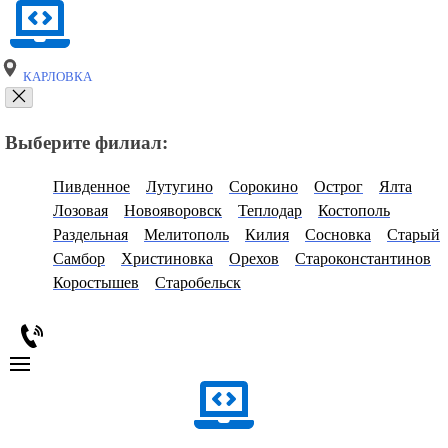
КАРЛОВКА
Выберите филиал:
Пивденное
Лутугино
Сорокино
Острог
Ялта
Лозовая
Новояворовск
Теплодар
Костополь
Раздельная
Мелитополь
Килия
Сосновка
Старый
Самбор
Христиновка
Орехов
Староконстантинов
Коростышев
Старобельск