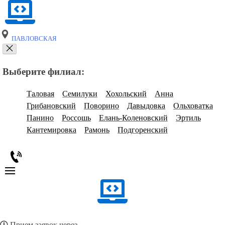
ПАВЛОВСКАЯ
Выберите филиал:
Таловая
Семилуки
Хохольский
Анна
Грибановский
Поворино
Давыдовка
Ольховатка
Панино
Россошь
Елань-Коленовский
Эртиль
Кантемировка
Рамонь
Подгоренский
Прием заявок через