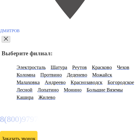
ДМИТРОВ
Выберите филиал:
Электросталь
Шатура
Реутов
Красково
Чехов
Коломна
Протвино
Деденево
Можайск
Малаховка
Андреево
Краснозаводск
Богородское
Лесной
Лопатино
Монино
Большие Вяземы
Кашира
Жилево
8(800)9797043
Заказать звонок