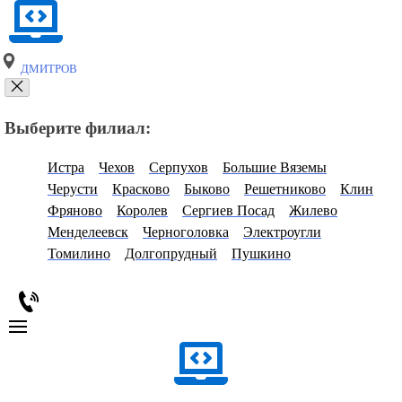
ДМИТРОВ
Выберите филиал:
Истра
Чехов
Серпухов
Большие Вяземы
Черусти
Красково
Быково
Решетниково
Клин
Фряново
Королев
Сергиев Посад
Жилево
Менделеевск
Черноголовка
Электроугли
Томилино
Долгопрудный
Пушкино