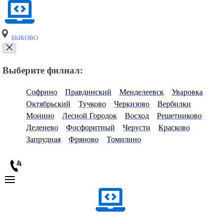
БЫКОВО
Выберите филиал:
Софрино
Правдинский
Менделеевск
Уваровка
Октябрьский
Тучково
Черкизово
Вербилки
Монино
Лесной Городок
Восход
Решетниково
Деденево
Фосфоритный
Черусти
Красково
Запрудная
Фряново
Томилино