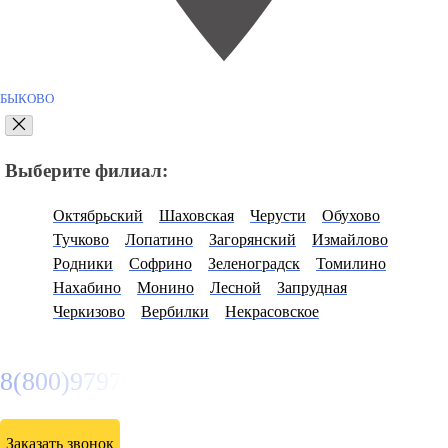
БЫКОВО
Выберите филиал:
Октябрьский
Шаховская
Черусти
Обухово
Тучково
Лопатино
Загорянский
Измайлово
Родники
Софрино
Зеленоградск
Томилино
Нахабино
Монино
Лесной
Запрудная
Черкизово
Вербилки
Некрасовское
8(800)9797043
Заказать звонок