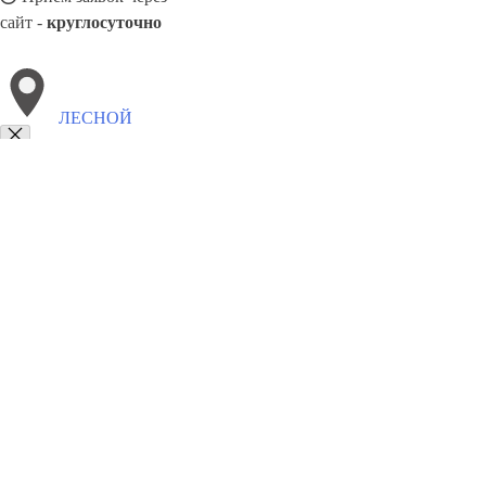
сайт -
круглосуточно
ЛЕСНОЙ
Выберите филиал:
Лопатино
Октябрьский
Михнево
Лесной Городок
Решетниково
Монино
Удельная
Обухово
Шаховска
8(800)9797043
Заказать звонок
Курсы программирования в Лесном
Для кого
Цены
Сотрудничество
К