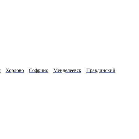
я
Хорлово
Софрино
Менделеевск
Правдинский