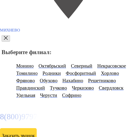
МИХНЕВО
Выберите филиал:
Монино
Октябрьский
Северный
Некрасовское
Томилино
Родники
Фосфоритный
Хорлово
Фряново
Обухово
Нахабино
Решетниково
Правдинский
Тучково
Черкизово
Свердловск
Удельная
Черусти
Софрино
8(800)9797043
Заказать звонок