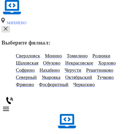
МИХНЕВО
Выберите филиал:
Свердловск
Монино
Томилино
Родники
Шаховская
Обухово
Некрасовское
Хорлово
Софрино
Нахабино
Черусти
Решетниково
Северный
Уваровка
Октябрьский
Тучково
Фряново
Фосфоритный
Черкизово