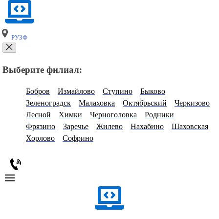
РУЗФ
Выберите филиал:
Бобров
Измайлово
Ступино
Быково
Зеленоградск
Малаховка
Октябрьский
Черкизово
Лесной
Химки
Черноголовка
Родники
Фрязино
Заречье
Жилево
Нахабино
Шаховская
Хорлово
Софрино