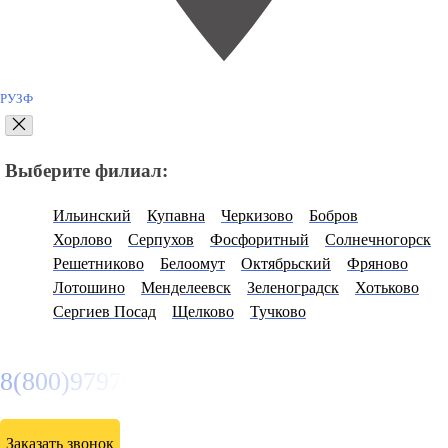
РУЗФ
Выберите филиал:
Ильинский
Купавна
Черкизово
Бобров
Хорлово
Серпухов
Фосфоритный
Солнечногорск
Решетниково
Белоомут
Октябрьский
Фряново
Лотошино
Менделеевск
Зеленоградск
Хотьково
Сергиев Посад
Щелково
Тучково
8(800)9797043
Заказать звонок