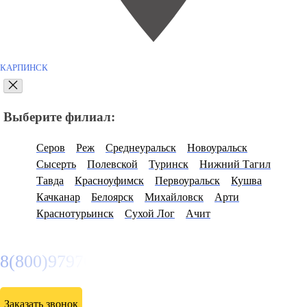
КАРПИНСК
Выберите филиал:
Серов
Реж
Среднеуральск
Новоуральск
Сысерть
Полевской
Туринск
Нижний Тагил
Тавда
Красноуфимск
Первоуральск
Кушва
Качканар
Белоярск
Михайловск
Арти
Краснотурьинск
Сухой Лог
Ачит
8(800)9797043
Заказать звонок