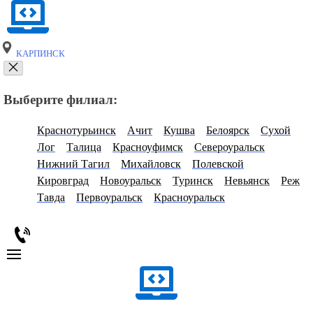
КАРПИНСК
Выберите филиал:
Краснотурьинск
Ачит
Кушва
Белоярск
Сухой
Лог
Талица
Красноуфимск
Североуральск
Нижний Тагил
Михайловск
Полевской
Кировград
Новоуральск
Туринск
Невьянск
Реж
Тавда
Первоуральск
Красноуральск