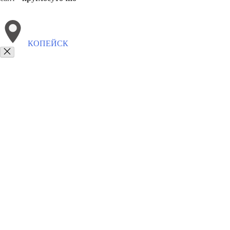
КОПЕЙСК
Выберите филиал:
Усть-Катав
Кыштым
Коркино
Куса
Трехгорный
8(800)9797043
Заказать звонок
Курсы программирования в Копейске
Для кого
Цены
Сотрудничество