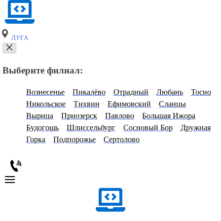
ЛУГА
Выберите филиал:
Вознесенье
Пикалёво
Отрадный
Любань
Тосно
Никольское
Тихвин
Ефимовский
Сланцы
Вырица
Приозерск
Павлово
Большая Ижора
Будогощь
Шлиссельбург
Сосновый Бор
Дружная
Горка
Подпорожье
Сертолово