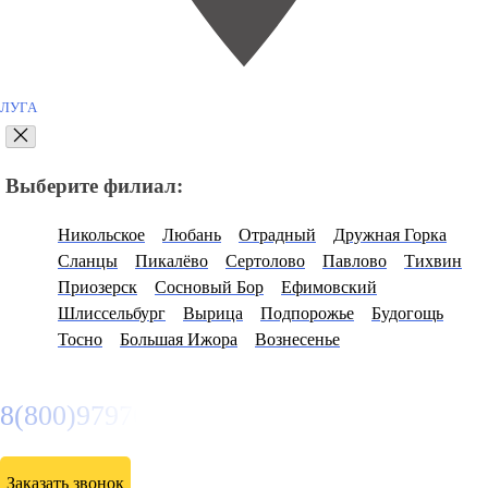
ЛУГА
Выберите филиал:
Никольское
Любань
Отрадный
Дружная Горка
Сланцы
Пикалёво
Сертолово
Павлово
Тихвин
Приозерск
Сосновый Бор
Ефимовский
Шлиссельбург
Вырица
Подпорожье
Будогощь
Тосно
Большая Ижора
Вознесенье
8(800)9797043
Заказать звонок