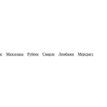
лс
Мазсалаца
Рубене
Смарде
Лимбажи
Мерсрагс