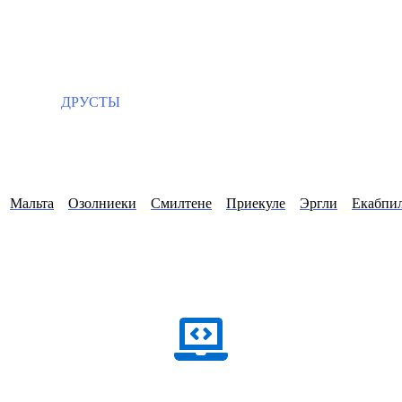
ДРУСТЫ
Мальта
Озолниеки
Смилтене
Приекуле
Эргли
Екабпи