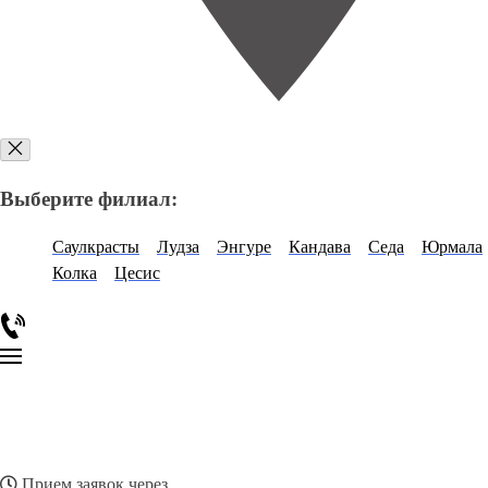
Выберите филиал:
Саулкрасты
Лудза
Энгуре
Кандава
Седа
Юрмала
Колка
Цесис
Прием заявок через