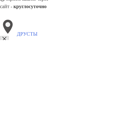
сайт -
круглосуточно
ДРУСТЫ
Выберите филиал:
Седа
Юрмала
Ливаны
Смилтене
Слампе
Мадона
Яунпиебалга
8(800)9797043
Заказать звонок
Курсы программирования в Друсты
Для кого
Цены
Сотрудничество
К