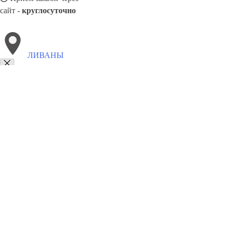
сайт -
круглосуточно
ЛИВАНЫ
Выберите филиал:
Тукумс
Лиепая
Лимбажи
Лубана
Скулте
Сала
Скрунда
8(800)9797043
Заказать звонок
Курсы программирования в Ливаны
Для кого
Цены
Сотрудничество
К