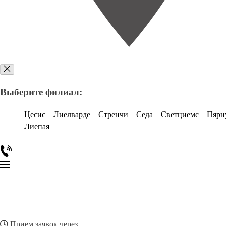
Выберите филиал:
Цесис
Лиелварде
Стренчи
Седа
Светциемс
Пярн
Лиепая
Прием заявок через