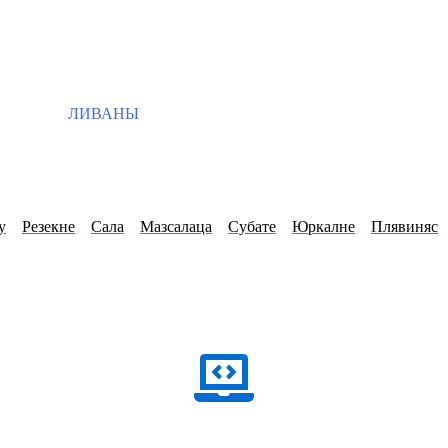
ЛИВАНЫ
у
Резекне
Сала
Мазсалаца
Субате
Юркалне
Плявиняс