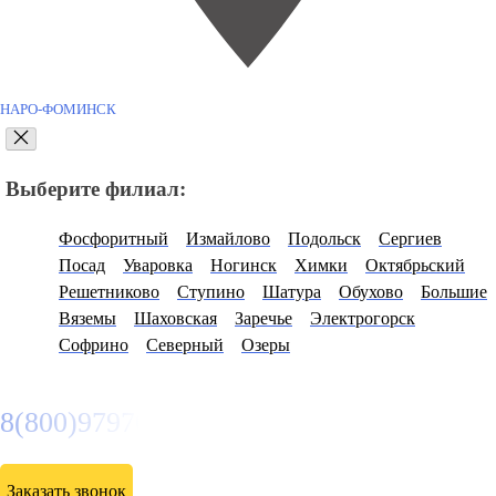
НАРО-ФОМИНСК
Выберите филиал:
Фосфоритный
Измайлово
Подольск
Сергиев
Посад
Уваровка
Ногинск
Химки
Октябрьский
Решетниково
Ступино
Шатура
Обухово
Большие
Вяземы
Шаховская
Заречье
Электрогорск
Софрино
Северный
Озеры
8(800)9797043
Заказать звонок