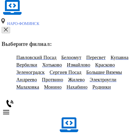
НАРО-ФОМИНСК
Выберите филиал:
Павловский Посад
Белоомут
Пересвет
Купавна
Вербилки
Хотьково
Измайлово
Красково
Зеленоградск
Сергиев Посад
Большие Вяземы
Андреево
Протвино
Жилево
Электроугли
Малаховка
Монино
Нахабино
Родники