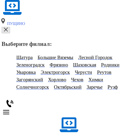
ПУЩИНО
Выберите филиал:
Шатура
Большие Вяземы
Лесной Городок
Зеленоградск
Фрязино
Шаховская
Родники
Уваровка
Электрогорск
Черусти
Реутов
Загорянский
Хорлово
Чехов
Химки
Солнечногорск
Октябрьский
Заречье
Рузф