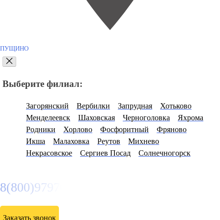
ПУЩИНО
Выберите филиал:
Загорянский
Вербилки
Запрудная
Хотьково
Менделеевск
Шаховская
Черноголовка
Яхрома
Родники
Хорлово
Фосфоритный
Фряново
Икша
Малаховка
Реутов
Михнево
Некрасовское
Сергиев Посад
Солнечногорск
8(800)9797043
Заказать звонок