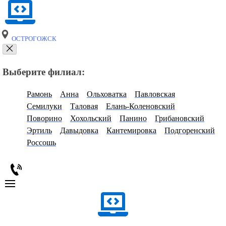
ОСТРОГОЖСК
Выберите филиал:
Рамонь
Анна
Ольховатка
Павловская
Семилуки
Таловая
Елань-Коленовский
Поворино
Хохольский
Панино
Грибановский
Эртиль
Давыдовка
Кантемировка
Подгоренский
Россошь