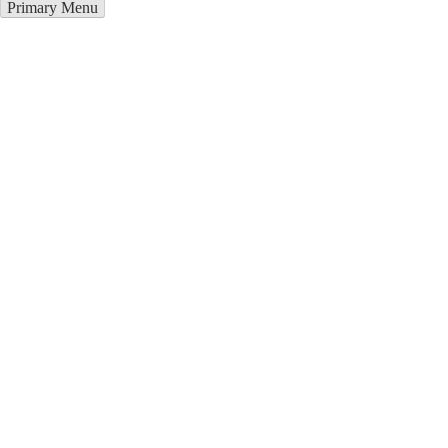
Primary Menu
Курсы программирования в
Острогожске
Отправьте заявку в период действия акции!
и получите бонус.