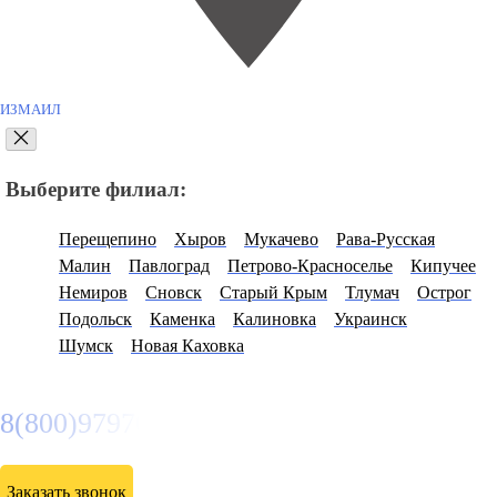
ИЗМАИЛ
Выберите филиал:
Перещепино
Хыров
Мукачево
Рава-Русская
Малин
Павлоград
Петрово-Красноселье
Кипучее
Немиров
Сновск
Старый Крым
Тлумач
Острог
Подольск
Каменка
Калиновка
Украинск
Шумск
Новая Каховка
8(800)9797043
Заказать звонок