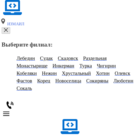
ИЗМАИЛ
Выберите филиал:
Лебедин
Судак
Скадовск
Раздельная
Монастырище
Инкерман
Турка
Чигирин
Кобеляки
Нежин
Хрустальный
Хотин
Олевск
Фастов
Корец
Новоселица
Сокиряны
Люботин
Сокаль