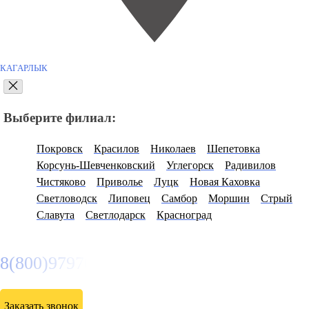
КАГАРЛЫК
Выберите филиал:
Покровск
Красилов
Николаев
Шепетовка
Корсунь-Шевченковский
Углегорск
Радивилов
Чистяково
Приволье
Луцк
Новая Каховка
Светловодск
Липовец
Самбор
Моршин
Стрый
Славута
Светлодарск
Красноград
8(800)9797043
Заказать звонок