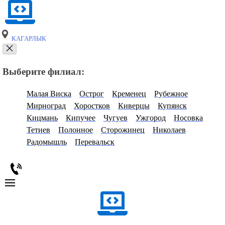
КАГАРЛЫК
Выберите филиал:
Малая Виска
Острог
Кременец
Рубежное
Мирноград
Хоростков
Киверцы
Купянск
Кицмань
Кипучее
Чугуев
Ужгород
Носовка
Тетиев
Полонное
Сторожинец
Николаев
Радомышль
Перевальск