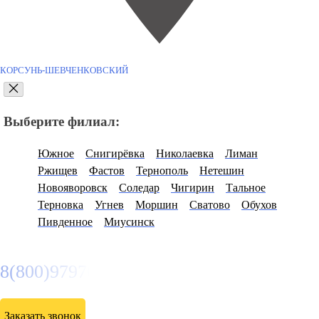
КОРСУНЬ-ШЕВЧЕНКОВСКИЙ
Выберите филиал:
Южное
Снигирёвка
Николаевка
Лиман
Ржищев
Фастов
Тернополь
Нетешин
Новояворовск
Соледар
Чигирин
Тальное
Терновка
Угнев
Моршин
Сватово
Обухов
Пивденное
Миусинск
8(800)9797043
Заказать звонок