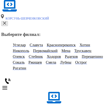
КОРСУНЬ-ШЕВЧЕНКОВСКИЙ
Выберите филиал:
Угледар
Славута
Красноперекопск
Хотин
Никополь
Первомайский
Мена
Трускавец
Олевск
Стебник
Ходоров
Радехов
Перещепино
Сокаль
Ржищев
Смела
Лубны
Острог
Рогатин