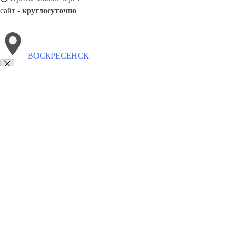
сайт -
круглосуточно
ВОСКРЕСЕНСК
Выберите филиал:
Клин
Королев
Октябрьский
Красногорск
Богородс
Егорьевск
Загорянский
Михнево
Раменское
8(800)9797043
Заказать звонок
Курсы программирования в Воскресенске
Для кого
Цены
Сотрудниче