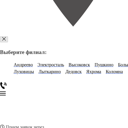
Выберите филиал:
Андреево
Электросталь
Высоковск
Пушкино
Боль
Луховицы
Лыткарино
Дедовск
Яхрома
Коломна
Прием заявок через