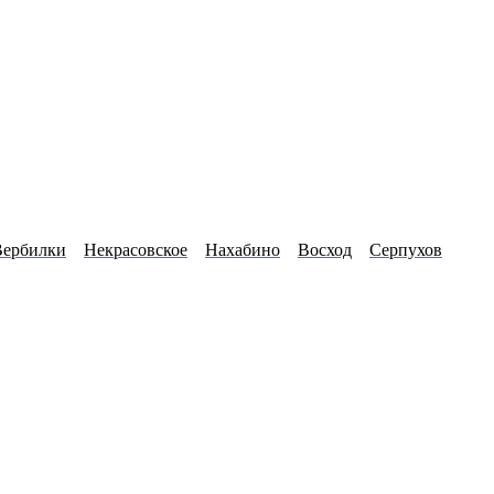
Вербилки
Некрасовское
Нахабино
Восход
Серпухов