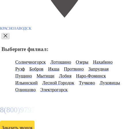
КРАСНОЗАВОДСК
Выберите филиал:
Солнечногорск
Лотошино
Озеры
Нахабино
Рузф
Бобров
Икша
Протвино
Запрудная
Пущино
Мытищи
Лобня
Наро-Фоминск
Ильинский
Лесной Городок
Тучково
Луховицы
Одинцово
Электрогорск
8(800)9797043
Заказать звонок