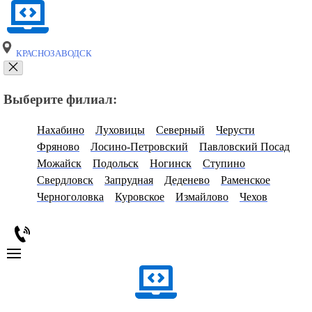
КРАСНОЗАВОДСК
Выберите филиал:
Нахабино
Луховицы
Северный
Черусти
Фряново
Лосино-Петровский
Павловский Посад
Можайск
Подольск
Ногинск
Ступино
Свердловск
Запрудная
Деденево
Раменское
Черноголовка
Куровское
Измайлово
Чехов