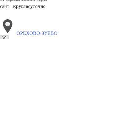
сайт -
круглосуточно
ОРЕХОВО-ЗУЕВО
Выберите филиал:
Правдинский
Андреево
Раменское
Красково
Обух
Ильинский
Жилево
Некрасовское
Родники
8(800)9797043
Заказать звонок
Курсы программирования в Орехово-Зуево
Для кого
Цены
Сотруднич