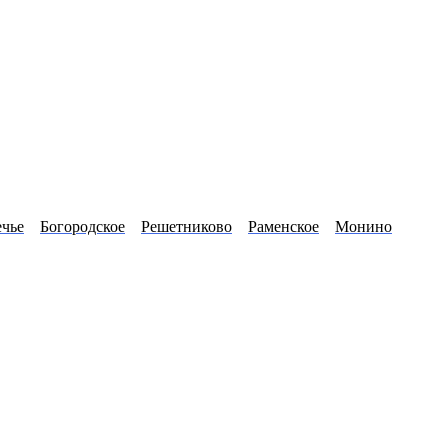
ечье
Богородское
Решетниково
Раменское
Монино