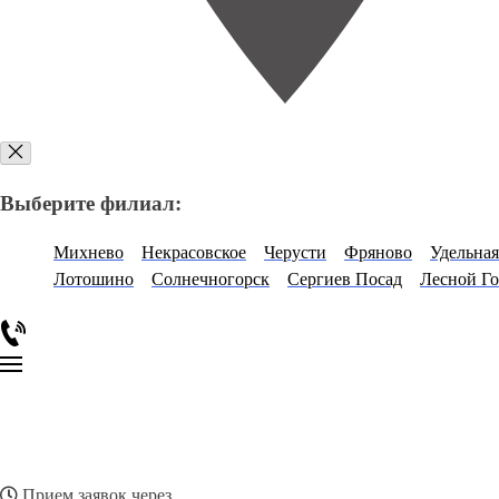
Выберите филиал:
Михнево
Некрасовское
Черусти
Фряново
Удельная
Лотошино
Солнечногорск
Сергиев Посад
Лесной Г
Прием заявок через