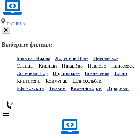
ГАТЧИНА
Выберите филиал:
Большая Ижора
Лодейное Поле
Никольское
Сланцы
Кириши
Пикалёво
Павлово
Приозерск
Сосновый Бор
Подпорожье
Вознесенье
Тосно
Кингисепп
Коммунар
Шлиссельбург
Ефимовский
Тихвин
Каменногорск
Отрадный