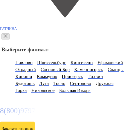
ГАТЧИНА
Выберите филиал:
Павлово
Шлиссельбург
Кингисепп
Ефимовский
Отрадный
Сосновый Бор
Каменногорск
Сланцы
Кириши
Коммунар
Приозерск
Тихвин
Будогощь
Луга
Тосно
Сертолово
Дружная
Горка
Никольское
Большая Ижора
8(800)9797043
Заказать звонок