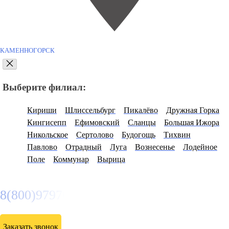
КАМЕННОГОРСК
Выберите филиал:
Кириши
Шлиссельбург
Пикалёво
Дружная Горка
Кингисепп
Ефимовский
Сланцы
Большая Ижора
Никольское
Сертолово
Будогощь
Тихвин
Павлово
Отрадный
Луга
Вознесенье
Лодейное
Поле
Коммунар
Вырица
8(800)9797043
Заказать звонок