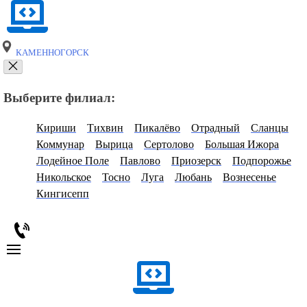
КАМЕННОГОРСК
Выберите филиал:
Кириши
Тихвин
Пикалёво
Отрадный
Сланцы
Коммунар
Вырица
Сертолово
Большая Ижора
Лодейное Поле
Павлово
Приозерск
Подпорожье
Никольское
Тосно
Луга
Любань
Вознесенье
Кингисепп