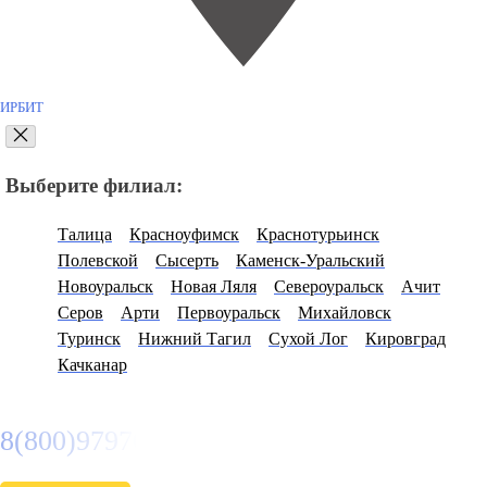
ИРБИТ
Выберите филиал:
Талица
Красноуфимск
Краснотурьинск
Полевской
Сысерть
Каменск-Уральский
Новоуральск
Новая Ляля
Североуральск
Ачит
Серов
Арти
Первоуральск
Михайловск
Туринск
Нижний Тагил
Сухой Лог
Кировград
Качканар
8(800)9797043