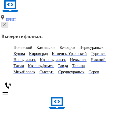
ИРБИТ
Выберите филиал:
Полевской
Камышлов
Белоярск
Первоуральск
Кушва
Кировград
Каменск-Уральский
Туринск
Новоуральск
Красноуральск
Невьянск
Нижний
Тагил
Красноуфимск
Тавда
Талица
Михайловск
Сысерть
Среднеуральск
Серов