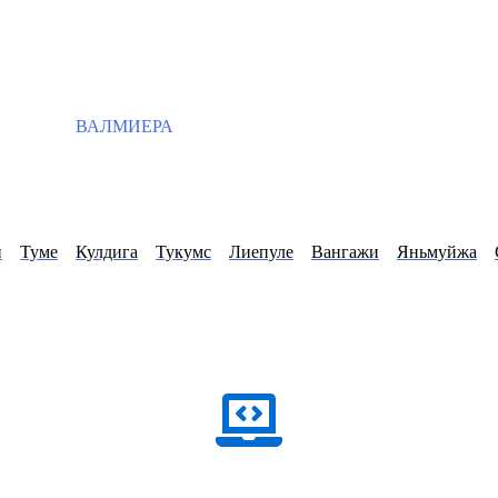
ВАЛМИЕРА
и
Туме
Кулдига
Тукумс
Лиепуле
Вангажи
Яньмуйжа