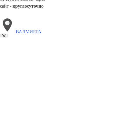
сайт -
круглосуточно
ВАЛМИЕРА
Выберите филиал:
Саласпилс
Икшкиле
Туме
Елгава
Дикли
Кестерц
Плявиняс
Илуксте
Майори
8(800)9797043
Заказать звонок
Курсы программирования в Валмиера
Для кого
Цены
Сотрудничеств