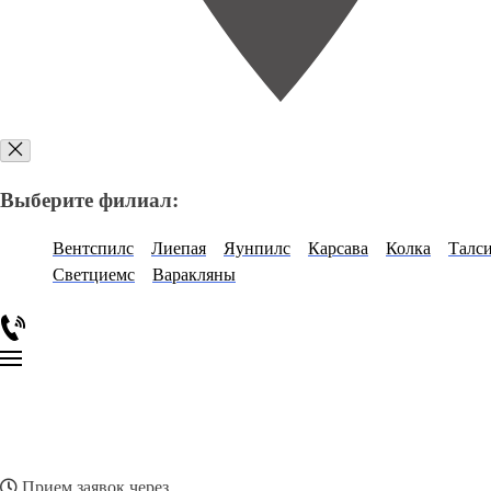
Выберите филиал:
Вентспилс
Лиепая
Яунпилс
Карсава
Колка
Талс
Светциемс
Варакляны
Прием заявок через