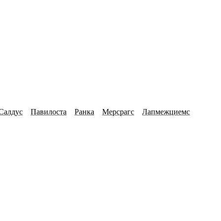
Салдус
Павилоста
Ранка
Мерсрагс
Лапмежциемс