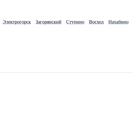
мки
Павловский Посад
Вербилки
Нахабино
Запрудная