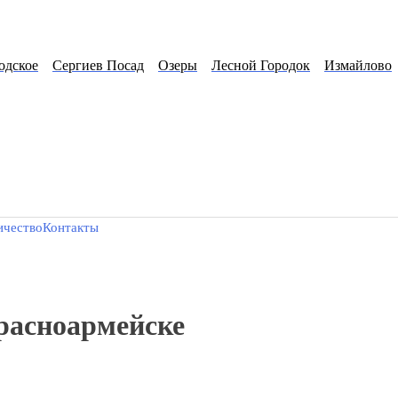
КРАСНОАРМЕЙСК
й
Лотошино
Подольск
Черкизово
Купавна
Жилево
Хи