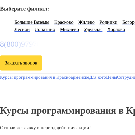
Выберите филиал:
Восход
Рузф
Хорлово
Лесной Городок
Загорянски
Пущино
Талдом
Бобров
Решетниково
Прием заявок через