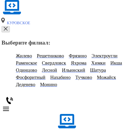
КУРОВСКОЕ
Выберите филиал:
Жилево
Решетниково
Фрязино
Электроугли
Раменское
Свердловск
Яхрома
Химки
Икша
Одинцово
Лесной
Ильинский
Шатура
Фосфоритный
Нахабино
Тучково
Можайск
Деденево
Монино