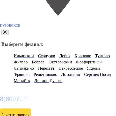
КУРОВСКОЕ
Выберите филиал:
Ильинский
Серпухов
Лобня
Красково
Тучково
Жилево
Бобров
Октябрьский
Фосфоритный
Лыткарино
Пересвет
Некрасовское
Яхрома
Фряново
Решетниково
Лотошино
Сергиев Посад
Можайск
Ликино-Дулево
8(800)9797043
Заказать звонок