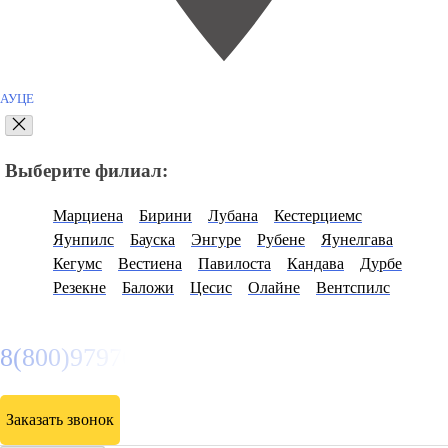
АУЦЕ
Выберите филиал:
Марциена
Бирини
Лубана
Кестерциемс
Яунпилс
Бауска
Энгуре
Рубене
Яунелгава
Кегумс
Вестиена
Павилоста
Кандава
Дурбе
Резекне
Баложи
Цесис
Олайне
Вентспилс
8(800)9797043
Заказать звонок