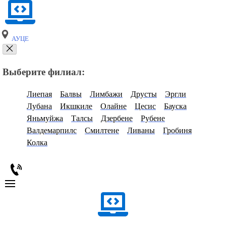
АУЦЕ
Выберите филиал:
Лиепая
Балвы
Лимбажи
Друсты
Эргли
Лубана
Икшкиле
Олайне
Цесис
Бауска
Яньмуйжа
Талсы
Дзербене
Рубене
Валдемарпилс
Смилтене
Ливаны
Гробиня
Колка