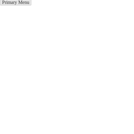
Primary Menu
Курсы программирования в
Ауце
Отправьте заявку в период действия акции!
и получите бонус.