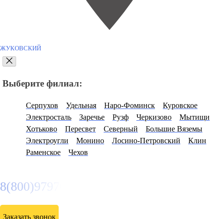
ЖУКОВСКИЙ
Выберите филиал:
Серпухов
Удельная
Наро-Фоминск
Куровское
Электросталь
Заречье
Рузф
Черкизово
Мытищи
Хотьково
Пересвет
Северный
Большие Вяземы
Электроугли
Монино
Лосино-Петровский
Клин
Раменское
Чехов
8(800)9797043
Заказать звонок