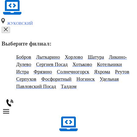
ЖУКОВСКИЙ
Выберите филиал:
Бобров
Лыткарино
Хорлово
Шатура
Ликино-
Дулево
Сергиев Посад
Хотьково
Котельники
Истра
Фрязино
Солнечногорск
Яхрома
Реутов
Серпухов
Фосфоритный
Ногинск
Удельная
Павловский Посад
Талдом