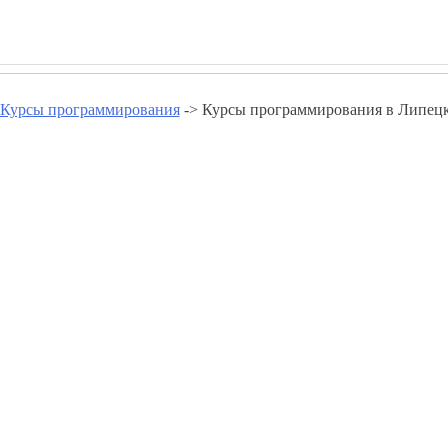
Курсы программирования
-> Курсы программирования в Липецк
ования в Липецкой области - p
Курсы программирования в Данкове
Курсы программирования в Лебедяни