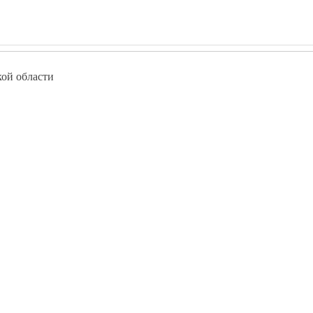
ой области
okolenie-debut.ru
Курсы программирования в Елецком
Курсы программирования в Липецке