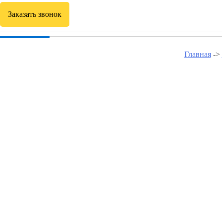
Заказать звонок
Главная
->
Курсы программир
Курсы программирования в Грязях
Курсы программирования в Задонске