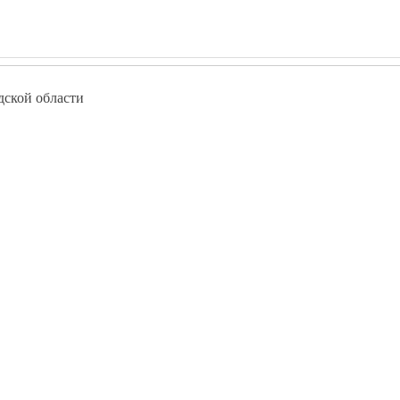
дской области
- pokolenie-debut.ru
Курсы программирования в Дубовке
Курсы программирования в Котельникове