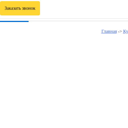
Заказать звонок
Главная
->
Ку
Курсы программирова
Курсы программирования в Волгограде
Курсы программирования в Жирновске