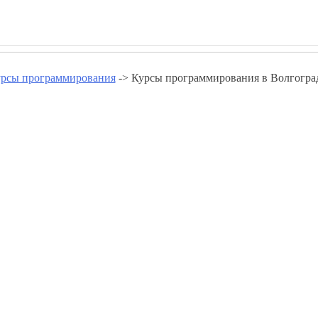
рсы программирования
-> Курсы программирования в Волгогра
ния в Волгоградской области 
Курсы программирования в Волжском
Курсы программирования в Камышине