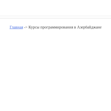
Главная
-> Курсы программирования в Азербайджане
ирования в Азербайджане - pok
Курсы программирования Агдаш
Курсы программирования Агстафа