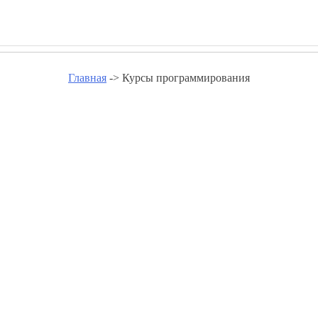
Главная
-> Курсы программирования
рограммирования - pokolenie-
Курсы программирования в Московской области